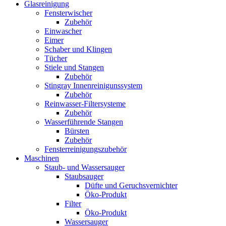
Glasreinigung
Fensterwischer
Zubehör
Einwascher
Eimer
Schaber und Klingen
Tücher
Stiele und Stangen
Zubehör
Stingray Innenreinigunssystem
Zubehör
Reinwasser-Filtersysteme
Zubehör
Wasserführende Stangen
Bürsten
Zubehör
Fensterreinigungszubehör
Maschinen
Staub- und Wassersauger
Staubsauger
Düfte und Geruchsvernichter
Öko-Produkt
Filter
Öko-Produkt
Wassersauger