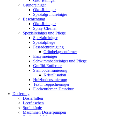
Öko-Reiniger
Grundreiniger
Öko-Reiniger
Spezialgrundreiniger
Beschichtung
Öko-Reiniger
Spray-Cleaner
Spezialreiniger und Pflege
Spezialreiniger
Spezialpflege
Fassadenreinigung
Grünbelagsentferner
Enzymreiniger
Schwimmbadreiniger und Pflege
Graffiti-Entferner
Steinbodensanierung
Kristallisation
Holzbodensanierung
Textil-Teppichreiniger
Fleckentferner, Detachur
Dosierung
Dosierhilfen
Leerflaschen
Sprühköpfe
Maschinen-Dosierpumpen