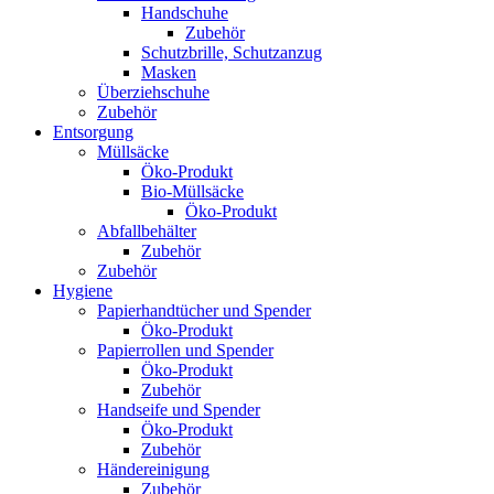
Handschuhe
Zubehör
Schutzbrille, Schutzanzug
Masken
Überziehschuhe
Zubehör
Entsorgung
Müllsäcke
Öko-Produkt
Bio-Müllsäcke
Öko-Produkt
Abfallbehälter
Zubehör
Zubehör
Hygiene
Papierhandtücher und Spender
Öko-Produkt
Papierrollen und Spender
Öko-Produkt
Zubehör
Handseife und Spender
Öko-Produkt
Zubehör
Händereinigung
Zubehör