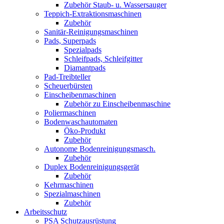
Zubehör Staub- u. Wassersauger
Teppich-Extraktionsmaschinen
Zubehör
Sanitär-Reinigungsmaschinen
Pads, Superpads
Spezialpads
Schleifpads, Schleifgitter
Diamantpads
Pad-Treibteller
Scheuerbürsten
Einscheibenmaschinen
Zubehör zu Einscheibenmaschine
Poliermaschinen
Bodenwaschautomaten
Öko-Produkt
Zubehör
Autonome Bodenreinigungsmasch.
Zubehör
Duplex Bodenreinigungsgerät
Zubehör
Kehrmaschinen
Spezialmaschinen
Zubehör
Arbeitsschutz
PSA Schutzausrüstung